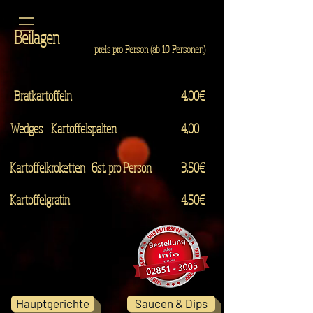
Beilagen
preis pro Person (ab 10 Personen)
Bratkartoffeln
4,00€
Wedges Kartoffelspalten
4,00
Kartoffelkroketten 6st. pro Person
3,50€
Kartoffelgratin
4,50€
Hauptgerichte
Saucen & Dips