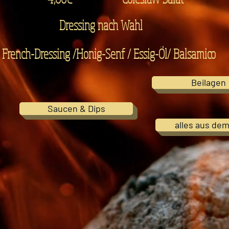
Dressing nach Wahl
French-Dressing /Honig-Senf / Essig-Öl/ Balsamico
Beilagen
Saucen & Dips
alles aus dem