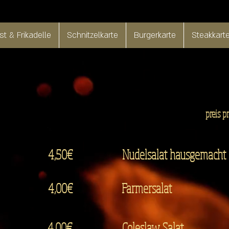
t & Frikadelle
Schnitzelkarte
Burgerkarte
Steakkart
preis p
4,50€
Nudelsalat hausgemacht
4,00€
Farmersalat
4,00€
Coleslaw Salat