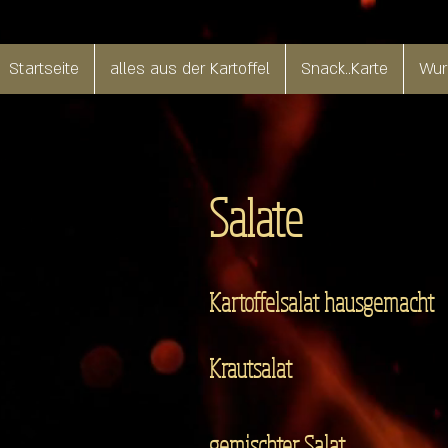
Startseite
alles aus der Kartoffel
Snack..Karte
Wurs
Salate
Kartoffelsalat hausgemacht
Krautsalat
gemischter Salat