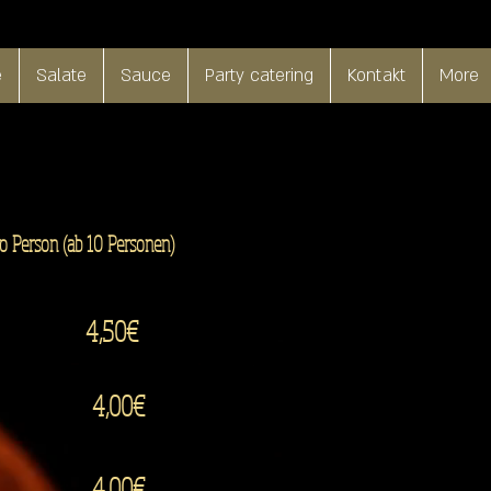
e
Salate
Sauce
Party catering
Kontakt
More
ro Person (ab 10 Personen)
4,50€
4,00€
4,00€